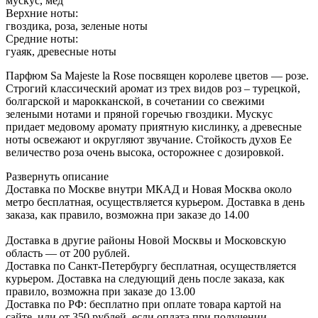
мускус, мед
Верхние ноты:
гвоздика, роза, зеленые ноты
Средние ноты:
гуаяк, древесные ноты
Парфюм Sa Majeste la Rose посвящен королеве цветов — розе.
Строгий классический аромат из трех видов роз – турецкой,
болгарской и марокканской, в сочетании со свежими
зелеными нотами и пряной горечью гвоздики.
Мускус
придает медовому аромату приятную кислинку, а древесные
ноты освежают и округляют звучание. Стойкость духов Ее
величество роза очень высока, осторожнее с дозировкой.
Развернуть описание
Доставка по Москве внутри МКАД и Новая Москва около
метро бесплатная, осуществляется курьером. Доставка в день
заказа, как правило, возможна при заказе до 14.00
Доставка в другие районы Новой Москвы и Московскую
область — от 200 рублей.
Доставка по Санкт-Петербургу бесплатная, осуществляется
курьером. Доставка на следующий день после заказа, как
правило, возможна при заказе до 13.00
Доставка по РФ: бесплатно при оплате товара картой на
сайте, или от 350 рублей, если оплата при получении