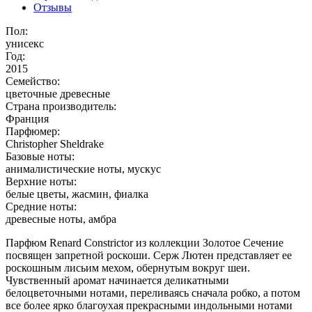
Отзывы
Пол:
унисекс
Год:
2015
Семейство:
цветочные древесные
Страна производитель:
Франция
Парфюмер:
Christopher Sheldrake
Базовые ноты:
анималистические ноты, мускус
Верхние ноты:
белые цветы, жасмин, фиалка
Средние ноты:
древесные ноты, амбра
Парфюм Renard Constrictor из коллекции Золотое Сечение
посвящен запретной роскоши. Серж Лютен представляет ее
роскошным лисьим мехом, обернутым вокруг шеи.
Чувственный аромат начинается деликатными
белоцветочными нотами, переливаясь сначала робко, а потом
все более ярко благоухая прекрасными индольными нотами