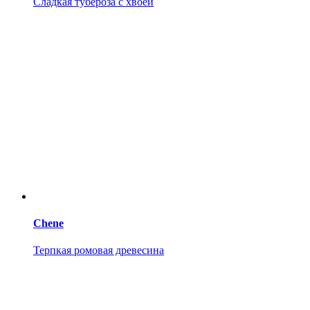
Сладкая тубероза с хвоей
Chene
Терпкая ромовая древесина