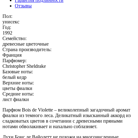
Гарантия подлинности
Отзывы
Пол:
унисекс
Год:
1992
Семейство:
древесные цветочные
Страна производитель:
Франция
Парфюмер:
Christopher Sheldrake
Базовые ноты:
белый кедр
Верхние ноты:
цветы фиалки
Средние ноты:
лист фиалки
Парфюм Bois de Violette – великолепный загадочный аромат
фиалки из темного леса. Деликатный изысканный аккорд из
сладковатых цветов в сочетании с древесными пряными
нотами обволакивает и нахально соблазняет.
Духи Боис де Вайолетт не похожи на многочисленные